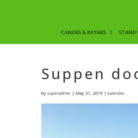
CANOES & KAYAKS
STAND 
Suppen doo
by
superadmin
|
May 31, 2019
|
kalender