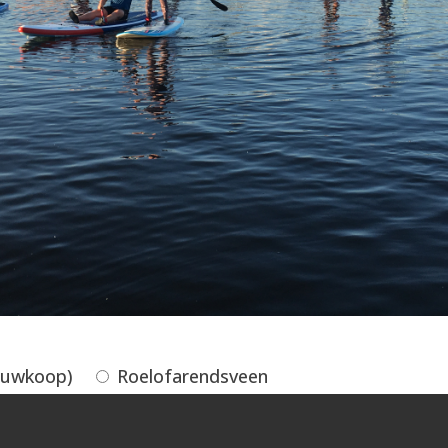
euwkoop)
Roelofarendsveen