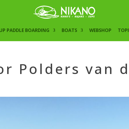
UP PADDLE BOARDING
BOATS
WEBSHOP
TOP
r Polders van 