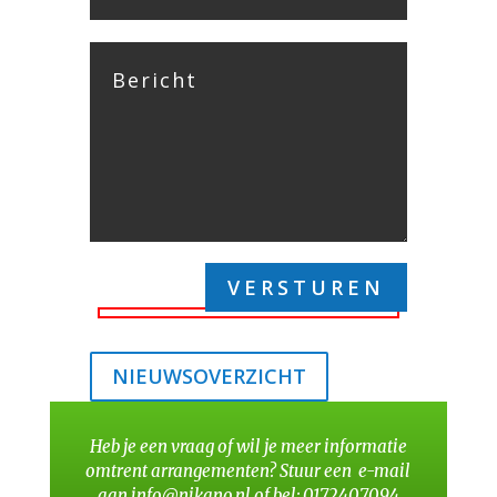
NIEUWSOVERZICHT
Heb je een vraag of wil je meer informatie
omtrent arrangementen? Stuur een e-mail
aan
info@nikano.nl
of bel:
0172407094